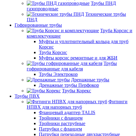
Трубы ПНД
газопроводные
Технические трубы
ПНД
Гофрированные трубы
Труба Корсис и
комплектующие
Муфты и уплотнительный кольца для труб
Корсис
Труба Корсис
Муфты корсис ремонтные и для ЖБИ
Трубы
гофрированные для кабеля
Трубы Электрокор
Дренажные трубы
Дренажные трубы Перфокор
Трубы Корекс
Трубы ПВХ
Фитинги
НПВХ для напорных труб
Фланцевый адаптер TALIS
Тройники с фланцем
Тройники раструбные
Патрубки с фланцем
Патрубки переходные двухраструбные