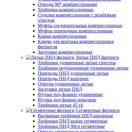
Отводы 90* компрессионные
Тройники компрессионные
Седелки компрессионные с резьбовым
отводом
Муфты соединительные компрессионные
Муфты переходные компрессионные
Краны компрессионные
Ключи для монтажа компрессионных
фитингов
Заглушки компрессионные
Литые ПНД фитинги
Тройники удлиненные литые спиготы
Тройники редукционные удлиненные литые
Переходы ПНД удлиненные литые
Переходы ПНД короткие
Отводы удлиненные литые
Заглушки литые ПНД
Втулки под фланец удлиненные
Втулки под фланец короткие
Тройники литые 45 гр
Сегментные фитинги
Вытяжные тройники ПНД напорные
Тройники ПНД косые сегментные
Тройники ПНД 90гр сегментные
Отводы сегментные полиэтиленовые