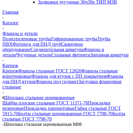
Задвижки чугунные 30ч39р ТИП МЗВ
Главная
-
Каталог
-
Фланцы и детали
Полиэтиленовые трубы
Гофрированные трубы
Трубы
ПВХ
Фитинги для ПНД труб
Сварочное
оборудование
Соединительная арматура
Фланцы и
детали
Чугунные детали
Стальные фитинги
Запорная арматура
-
Крепеж
Крепеж
Фланцы стальные ГОСТ 12820
Фланцы стальные
воротниковые
Фланцы для втулок с ПП покрытием
Фланцы
для ПНД втулок
Фланцы под гидрант
Заглушки фланцевые
стальные
-
Шпильки стальные оцинкованные
Шайбы плоские стальные ГОСТ 11371-78
Прокладки
резиновые
Прокладки паронитовые
Гайки стальные ГОСТ
5915-70
Болты стальные оцинкованные ГОСТ 7798-70
Болты
стальные ГОСТ 7798-70
-
Шпилька стальная оцинкованная М08