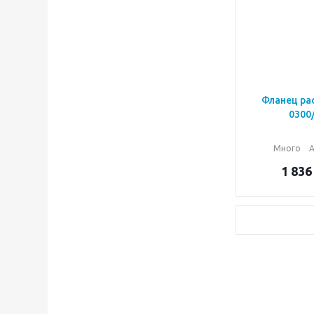
Фланец ра
0300
Много
А
1 836