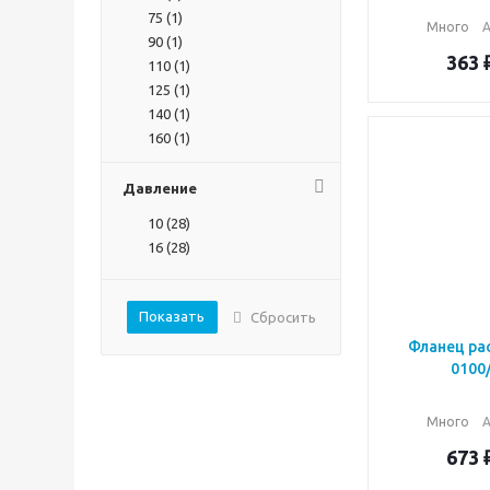
75 (
1
)
Много
А
90 (
1
)
363
110 (
1
)
125 (
1
)
140 (
1
)
160 (
1
)
180 (
1
)
200 (
1
)
Давление
225 (
1
)
10 (
28
)
250 (
1
)
16 (
28
)
280 (
1
)
315 (
1
)
355 (
1
)
Показать
Сбросить
400 (
1
)
Фланец ра
450 (
1
)
0100
500 (
1
)
560 (
1
)
Много
А
630 (
1
)
710 (
1
)
673
800 (
1
)