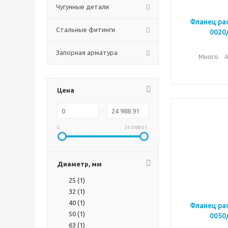
Чугунные детали
Фланец ра
Стальные фитинги
0020
Запорная арматура
Много
А
Цена
0
24 988.91
Диаметр, мм
25 (
1
)
32 (
1
)
40 (
1
)
Фланец ра
50 (
1
)
0050
63 (
1
)