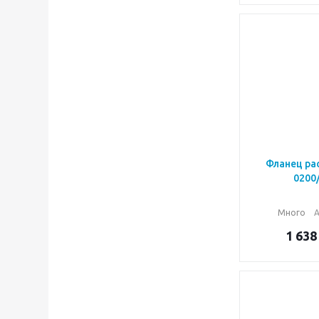
900 (
1
)
1000 (
1
)
1200 (
1
)
Фланец ра
0200
Много
А
1 638