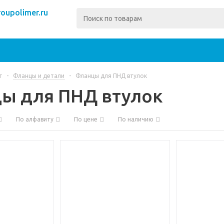
oupolimer.ru
г
-
Фланцы и детали
-
Фланцы для ПНД втулок
ы для ПНД втулок
По алфавиту
По цене
По наличию