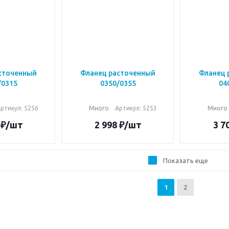
сточенный
Фланец расточенный
Фланец 
/0315
0350/0355
04
ртикул: 5256
Много
Артикул: 5253
Много
₽
/шт
2 998
₽
/шт
3 7
Показать еще
1
2