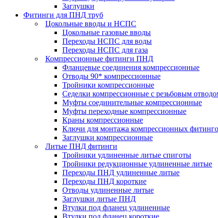
Заглушки
Фитинги для ПНД труб
Цокольные вводы и НСПС
Цокольные газовые вводы
Переходы НСПС для воды
Переходы НСПС для газа
Компрессионные фитинги ПНД
Фланцевые соединения компрессионные
Отводы 90* компрессионные
Тройники компрессионные
Седелки компрессионные с резьбовым отводо
Муфты соединительные компрессионные
Муфты переходные компрессионные
Краны компрессионные
Ключи для монтажа компрессионных фитинг
Заглушки компрессионные
Литые ПНД фитинги
Тройники удлиненные литые спиготы
Тройники редукционные удлиненные литые
Переходы ПНД удлиненные литые
Переходы ПНД короткие
Отводы удлиненные литые
Заглушки литые ПНД
Втулки под фланец удлиненные
Втулки под фланец короткие