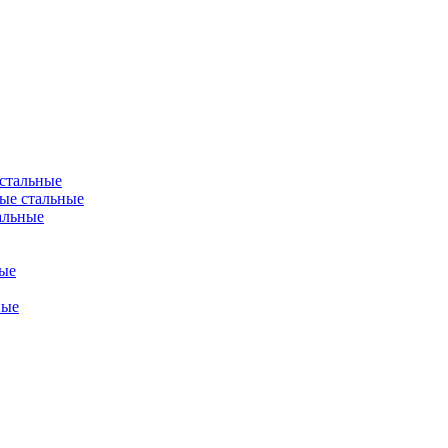
стальные
ые стальные
альные
ые
ные