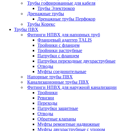
Трубы гофрированные для кабеля
Трубы Электрокор
Дренажные трубы
Дренажные трубы Перфокор
Трубы Корекс
Трубы ПВХ
Фитинги НПВХ для напорных труб
Фланцевый адаптер TALIS
Тройники с фланцем
Тройники раструбные
Патрубки с фланцем
Патрубки переходные двухраструбные
Отводы
Муфты соединительные
Напорные трубы ПВХ
Канализационные трубы ПВХ
Фитинги НПВХ для наружной канализации
Тройники
Ревизии
Переходы
Патрубки защитные
Отводы
Обратные клапаны
Муфты ремонтные надвижные
Муфты двухраструбные с упором