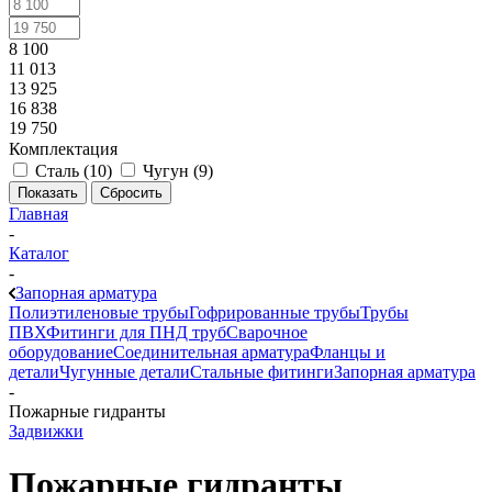
8 100
11 013
13 925
16 838
19 750
Комплектация
Сталь (
10
)
Чугун (
9
)
Показать
Сбросить
Главная
-
Каталог
-
Запорная арматура
Полиэтиленовые трубы
Гофрированные трубы
Трубы
ПВХ
Фитинги для ПНД труб
Сварочное
оборудование
Соединительная арматура
Фланцы и
детали
Чугунные детали
Стальные фитинги
Запорная арматура
-
Пожарные гидранты
Задвижки
Пожарные гидранты