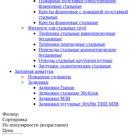
Пожарные подставки односторонние
фланцевые стальные
Кресты фланцевые с пожарной подставкой
стальные
Кресты фланцевые стальные
Фитинги для стальных труб
Тройники стальные равнопроходные
бесшовные
Тройники переходные стальные
Переходы стальные концентрические
бесшовные
Отводы стальные крутоизогнутные
Заглушки эллиптические стальные
Запорная арматура
Пожарные гидранты
Задвижки
Задвижки Гранар
Задвижки стальные 30с41нж
Задвижки МЗВ
Задвижки чугунные 30ч39р ТИП МЗВ
Фильтр:
Сортировка
По популярности (возрастание)
Цена