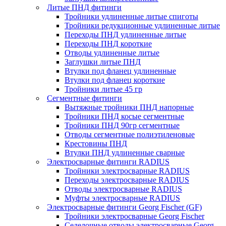
Литые ПНД фитинги
Тройники удлиненные литые спиготы
Тройники редукционные удлиненные литые
Переходы ПНД удлиненные литые
Переходы ПНД короткие
Отводы удлиненные литые
Заглушки литые ПНД
Втулки под фланец удлиненные
Втулки под фланец короткие
Тройники литые 45 гр
Сегментные фитинги
Вытяжные тройники ПНД напорные
Тройники ПНД косые сегментные
Тройники ПНД 90гр сегментные
Отводы сегментные полиэтиленовые
Крестовины ПНД
Втулки ПНД удлиненные сварные
Электросварные фитинги RADIUS
Тройники электросварные RADIUS
Переходы электросварные RADIUS
Отводы электросварные RADIUS
Муфты электросварные RADIUS
Электросварные фитинги Georg Fischer (GF)
Тройники электросварные Georg Fischer
Седелочные отводы электросварные Georg