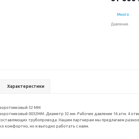
выгодно работ
Много
Давление
Характеристики
 воротниковый 32 ММ
воротниковый 0032ММ. Диаметр 32 мм. Рабочее давление 16 атм. 4 отв
составляющих трубопровода. Нашим партнерам мы предлагаем разнооб
ко комфортно, но и выгодно работать с наим.