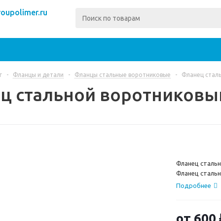
oupolimer.ru
г
-
Фланцы и детали
-
Фланцы стальные воротниковые
-
Фланец стал
ц стальной воротниковы
Фланец сталь
Фланец стальн
давление 16 а
Подробнее
участвует в 
партнерам мы
получения тов
от
600 