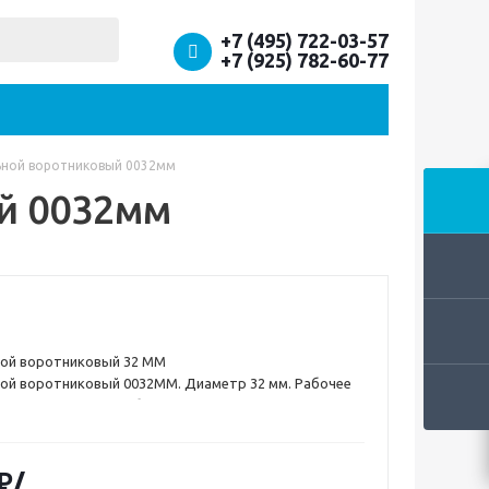
+7 (495) 722-03-57
+7 (925) 782-60-77
ьной воротниковый 0032мм
й 0032мм
ной воротниковый 32 ММ
ой воротниковый 0032ММ. Диаметр 32 мм. Рабочее
тм. 4 отверстия для болтов диаметром М16. Фланец
монтаже разных составляющих трубопровода. Нашим
 предлагаем разнообразные варианты оплаты и
ара, чтобы Вам было не только комфортно, но и
₽
/