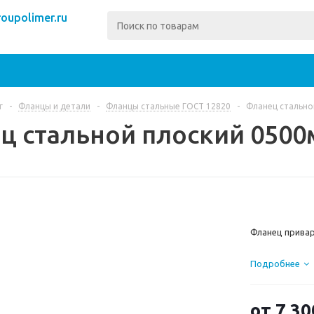
oupolimer.ru
г
-
Фланцы и детали
-
Фланцы стальные ГОСТ 12820
-
Фланец стально
ц стальной плоский 050
Фланец привар
На этой стран
Подробнее
техническими 
фланцы, изгот
сварочного ап
от
7 30