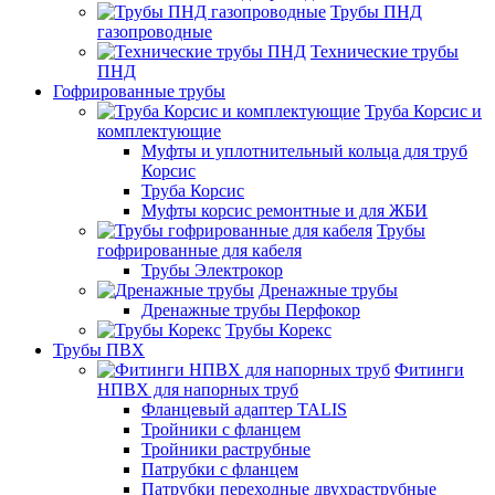
Трубы ПНД
газопроводные
Технические трубы
ПНД
Гофрированные трубы
Труба Корсис и
комплектующие
Муфты и уплотнительный кольца для труб
Корсис
Труба Корсис
Муфты корсис ремонтные и для ЖБИ
Трубы
гофрированные для кабеля
Трубы Электрокор
Дренажные трубы
Дренажные трубы Перфокор
Трубы Корекс
Трубы ПВХ
Фитинги
НПВХ для напорных труб
Фланцевый адаптер TALIS
Тройники с фланцем
Тройники раструбные
Патрубки с фланцем
Патрубки переходные двухраструбные