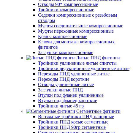
Отводы 90* компрессионные
Тройники компрессионные
Седелки компрессионные с резьбовым
отводом
Муфты соединительные компрессионные
Муфты переходные компрессионные
Краны компрессионные
Ключи для монтажа компрессионных
фитингов
Заглушки компрессионные
Литые ПНД фитинги
Тройники удлиненные литые спиготы
Тройники редукционные удлиненные литые
Переходы ПНД удлиненные литые
Переходы ПНД короткие
Отводы удлиненные литые
Заглушки литые ПНД
Втулки под фланец удлиненные
Втулки под фланец короткие
Тройники литые 45 гр
Сегментные фитинги
Вытяжные тройники ПНД напорные
Тройники ПНД косые сегментные
Тройники ПНД 90гр сегментные
Отводы сегментные полиэтиленовые