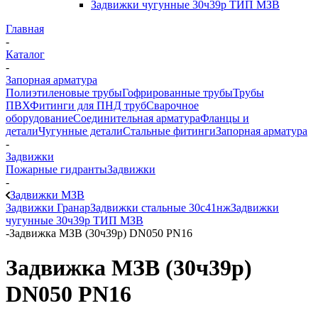
Задвижки чугунные 30ч39р ТИП МЗВ
Главная
-
Каталог
-
Запорная арматура
Полиэтиленовые трубы
Гофрированные трубы
Трубы
ПВХ
Фитинги для ПНД труб
Сварочное
оборудование
Соединительная арматура
Фланцы и
детали
Чугунные детали
Стальные фитинги
Запорная арматура
-
Задвижки
Пожарные гидранты
Задвижки
-
Задвижки МЗВ
Задвижки Гранар
Задвижки стальные 30с41нж
Задвижки
чугунные 30ч39р ТИП МЗВ
-
Задвижка МЗВ (30ч39р) DN050 PN16
Задвижка МЗВ (30ч39р)
DN050 PN16