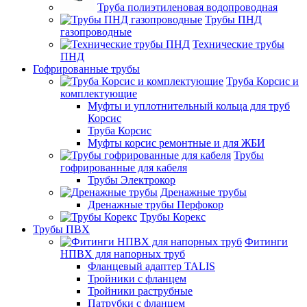
Труба полиэтиленовая водопроводная
Трубы ПНД
газопроводные
Технические трубы
ПНД
Гофрированные трубы
Труба Корсис и
комплектующие
Муфты и уплотнительный кольца для труб
Корсис
Труба Корсис
Муфты корсис ремонтные и для ЖБИ
Трубы
гофрированные для кабеля
Трубы Электрокор
Дренажные трубы
Дренажные трубы Перфокор
Трубы Корекс
Трубы ПВХ
Фитинги
НПВХ для напорных труб
Фланцевый адаптер TALIS
Тройники с фланцем
Тройники раструбные
Патрубки с фланцем