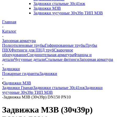
Задвижки стальные 30с41нж
Задвижки МЗВ
Задвижки чугунные 30ч39р ТИП МЗВ
Главная
-
Каталог
-
Запорная арматура
Полиэтиленовые трубы
Гофрированные трубы
Трубы
ПВХ
Фитинги для ПНД труб
Сварочное
оборудование
Соединительная арматура
Фланцы и
детали
Чугунные детали
Стальные фитинги
Запорная арматура
-
Задвижки
Пожарные гидранты
Задвижки
-
Задвижки МЗВ
Задвижки Гранар
Задвижки стальные 30с41нж
Задвижки
чугунные 30ч39р ТИП МЗВ
-
Задвижка МЗВ (30ч39р) DN150 PN10
Задвижка МЗВ (30ч39р)