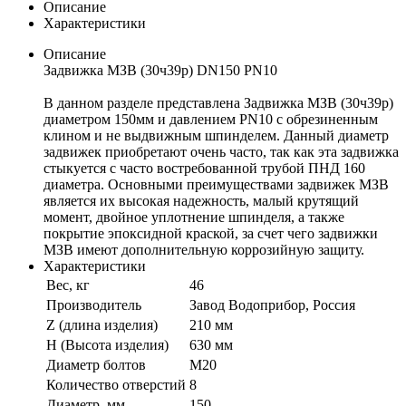
Описание
Характеристики
Описание
Задвижка МЗВ (30ч39р) DN150 PN10
В данном разделе представлена Задвижка МЗВ (30ч39р)
диаметром 150мм и давлением PN10 с обрезиненным
клином и не выдвижным шпинделем. Данный диаметр
задвижек приобретают очень часто, так как эта задвижка
стыкуется с часто востребованной трубой ПНД 160
диаметра. Основными преимуществами задвижек МЗВ
является их высокая надежность, малый крутящий
момент, двойное уплотнение шпинделя, а также
покрытие эпоксидной краской, за счет чего задвижки
МЗВ имеют дополнительную коррозийную защиту.
Характеристики
Вес, кг
46
Производитель
Завод Водоприбор, Россия
Z (длина изделия)
210 мм
H (Высота изделия)
630 мм
Диаметр болтов
M20
Количество отверстий
8
Диаметр, мм
150