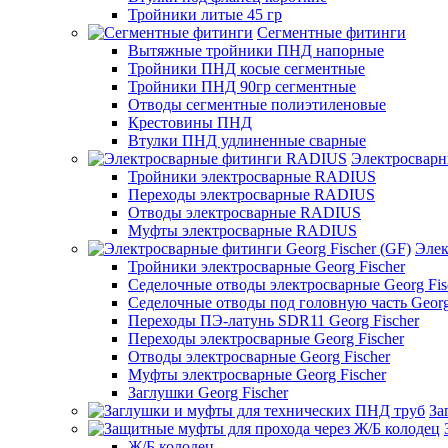
Тройники литые 45 гр
Сегментные фитинги
Вытяжные тройники ПНД напорные
Тройники ПНД косые сегментные
Тройники ПНД 90гр сегментные
Отводы сегментные полиэтиленовые
Крестовины ПНД
Втулки ПНД удлиненные сварные
Электросвар
Тройники электросварные RADIUS
Переходы электросварные RADIUS
Отводы электросварные RADIUS
Муфты электросварные RADIUS
Элек
Тройники электросварные Georg Fischer
Седелочные отводы электросварные Georg Fis
Седелочные отводы под головную часть Georg
Переходы ПЭ-латунь SDR11 Georg Fischer
Переходы электросварные Georg Fischer
Отводы электросварные Georg Fischer
Муфты электросварные Georg Fischer
Заглушки Georg Fischer
За
Ж/Б колодец