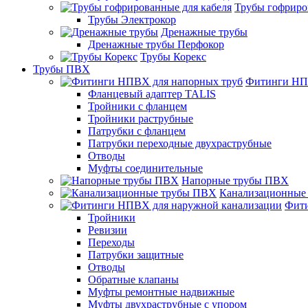
Трубы гофриро
Трубы Электрокор
Дренажные трубы
Дренажные трубы Перфокор
Трубы Корекс
Трубы ПВХ
Фитинги НП
Фланцевый адаптер TALIS
Тройники с фланцем
Тройники раструбные
Патрубки с фланцем
Патрубки переходные двухраструбные
Отводы
Муфты соединительные
Напорные трубы ПВХ
Канализационные
Фити
Тройники
Ревизии
Переходы
Патрубки защитные
Отводы
Обратные клапаны
Муфты ремонтные надвижные
Муфты двухраструбные с упором