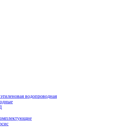
иэтиленовая водопроводная
водные
Д
 комплектующие
рсис