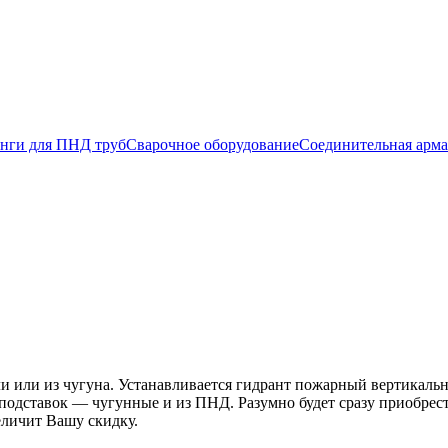
нги для ПНД труб
Сварочное оборудование
Соединительная арма
ли или из чугуна. Устанавливается гидрант пожарный вертикаль
одставок — чугунные и из ПНД. Разумно будет сразу приобрести
еличит Вашу скидку.