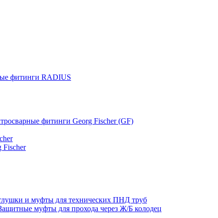
ные фитинги RADIUS
тросварные фитинги Georg Fischer (GF)
cher
 Fischer
глушки и муфты для технических ПНД труб
Защитные муфты для прохода через Ж/Б колодец