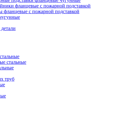
ные подставки фланцевые чугунные
йники фланцевые с пожарной подставкой
ы фланцевые с пожарной подставкой
чугунные
 детали
стальные
ые стальные
альные
х труб
ые
ные