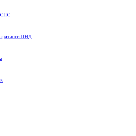
НСПС
е фитинги ПНД
м
ов