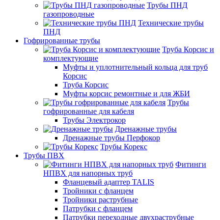
Трубы ПНД
газопроводные
Технические трубы
ПНД
Гофрированные трубы
Труба Корсис и
комплектующие
Муфты и уплотнительный кольца для труб
Корсис
Труба Корсис
Муфты корсис ремонтные и для ЖБИ
Трубы
гофрированные для кабеля
Трубы Электрокор
Дренажные трубы
Дренажные трубы Перфокор
Трубы Корекс
Трубы ПВХ
Фитинги
НПВХ для напорных труб
Фланцевый адаптер TALIS
Тройники с фланцем
Тройники раструбные
Патрубки с фланцем
Патрубки переходные двухраструбные