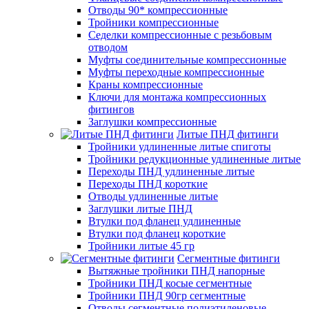
Отводы 90* компрессионные
Тройники компрессионные
Седелки компрессионные с резьбовым
отводом
Муфты соединительные компрессионные
Муфты переходные компрессионные
Краны компрессионные
Ключи для монтажа компрессионных
фитингов
Заглушки компрессионные
Литые ПНД фитинги
Тройники удлиненные литые спиготы
Тройники редукционные удлиненные литые
Переходы ПНД удлиненные литые
Переходы ПНД короткие
Отводы удлиненные литые
Заглушки литые ПНД
Втулки под фланец удлиненные
Втулки под фланец короткие
Тройники литые 45 гр
Сегментные фитинги
Вытяжные тройники ПНД напорные
Тройники ПНД косые сегментные
Тройники ПНД 90гр сегментные
Отводы сегментные полиэтиленовые