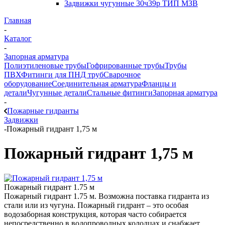
Задвижки чугунные 30ч39р ТИП МЗВ
Главная
-
Каталог
-
Запорная арматура
Полиэтиленовые трубы
Гофрированные трубы
Трубы
ПВХ
Фитинги для ПНД труб
Сварочное
оборудование
Соединительная арматура
Фланцы и
детали
Чугунные детали
Стальные фитинги
Запорная арматура
-
Пожарные гидранты
Задвижки
-
Пожарный гидрант 1,75 м
Пожарный гидрант 1,75 м
Пожарный гидрант 1.75 м
Пожарный гидрант 1.75 м. Возможна поставка гидранта из
стали или из чугуна. Пожарный гидрант – это особая
водозаборная конструкция, которая часто собирается
непосредственно в водопроводных колодцах и снабжает