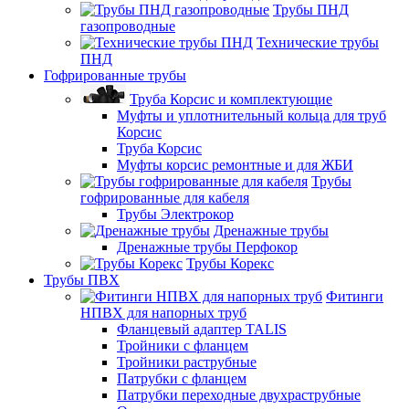
Трубы ПНД
газопроводные
Технические трубы
ПНД
Гофрированные трубы
Труба Корсис и комплектующие
Муфты и уплотнительный кольца для труб
Корсис
Труба Корсис
Муфты корсис ремонтные и для ЖБИ
Трубы
гофрированные для кабеля
Трубы Электрокор
Дренажные трубы
Дренажные трубы Перфокор
Трубы Корекс
Трубы ПВХ
Фитинги
НПВХ для напорных труб
Фланцевый адаптер TALIS
Тройники с фланцем
Тройники раструбные
Патрубки с фланцем
Патрубки переходные двухраструбные