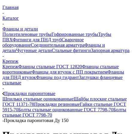
Главная
-
Каталог
-
Фланцы и детали
Полиэтиленовые трубы
Гофрированные трубы
Трубы
ПВХ
Фитинги для ПНД труб
Сварочное
оборудование
Соединительная арматура
Фланцы и
детали
Чугунные детали
Стальные фитинги
Запорная арматура
-
Крепеж
Крепеж
Фланцы стальные ГОСТ 12820
Фланцы стальные
воротниковые
Фланцы для втулок с ПП покрытием
Фланцы
для ПНД втулок
Фланцы под гидрант
Заглушки фланцевые
стальные
-
Прокладки паронитовые
Шпильки стальные оцинкованные
Шайбы плоские стальные
ГОСТ 11371-78
Прокладки резиновые
Гайки стальные ГОСТ
5915-70
Болты стальные оцинкованные ГОСТ 7798-70
Болты
стальные ГОСТ 7798-70
-
Прокладка паронитовая Ду 150