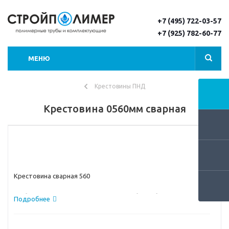
+7 (495) 722-03-57
+7 (925) 782-60-77
МЕНЮ
Крестовины ПНД
Крестовина 0560мм сварная
Крестовина сварная 560
На больших диаметрах, для того что бы добавить сразу два
Подробнее
ответвления к полиэтиленовому трубопроводу следует
воспользоваться сварными крестовинами. На этой странице
представлены такие сварные крестовины 560 мм по