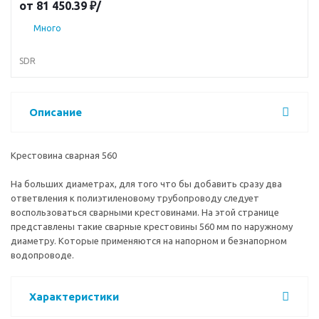
от
81 450.39 ₽
/
наружному диаметру. Которые применяются на напорном и
безнапорном водопроводе.
Много
SDR
Описание
Крестовина сварная 560
На больших диаметрах, для того что бы добавить сразу два
ответвления к полиэтиленовому трубопроводу следует
воспользоваться сварными крестовинами. На этой странице
представлены такие сварные крестовины 560 мм по наружному
диаметру. Которые применяются на напорном и безнапорном
водопроводе.
Характеристики