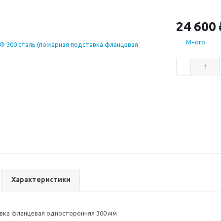
трубопровод г
температурой 
давление до 1
24 600
мм при помощ
устанавливает
Много
помощью болто
химическая, н
пожаротушени
Характеристики
вка фланцевая односторонняя 300 мм