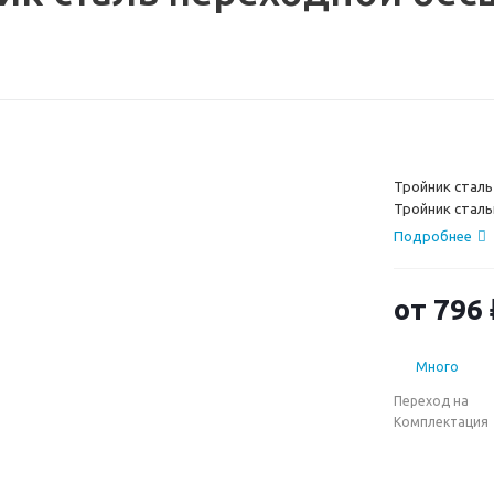
)
Тройник стал
Тройник стал
оцинкованный.
Подробнее
Переход на 75
подходят для 
широкий ассо
от
796 
забрать самос
Много
Переход на
Комплектация