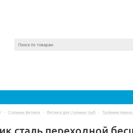
г
-
Стальные фитинги
-
Фитинги для стальных труб
-
Тройники перехо
ик сталь переходной бес