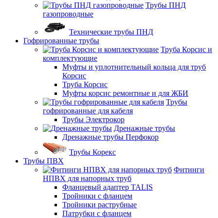
Трубы ПНД
газопроводные
Технические трубы ПНД
Гофрированные трубы
Труба Корсис и
комплектующие
Муфты и уплотнительный кольца для труб
Корсис
Труба Корсис
Муфты корсис ремонтные и для ЖБИ
Трубы
гофрированные для кабеля
Трубы Электрокор
Дренажные трубы
Дренажные трубы Перфокор
Трубы Корекс
Трубы ПВХ
Фитинги
НПВХ для напорных труб
Фланцевый адаптер TALIS
Тройники с фланцем
Тройники раструбные
Патрубки с фланцем