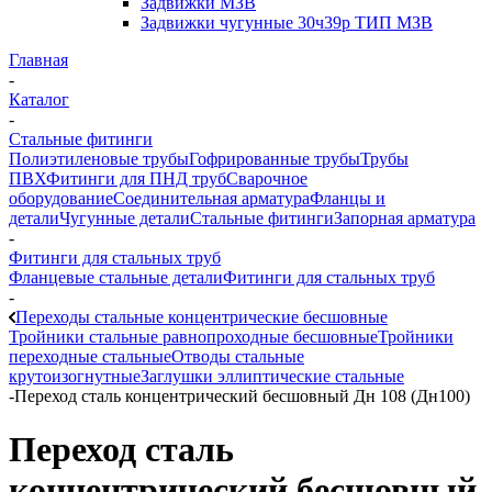
Задвижки МЗВ
Задвижки чугунные 30ч39р ТИП МЗВ
Главная
-
Каталог
-
Стальные фитинги
Полиэтиленовые трубы
Гофрированные трубы
Трубы
ПВХ
Фитинги для ПНД труб
Сварочное
оборудование
Соединительная арматура
Фланцы и
детали
Чугунные детали
Стальные фитинги
Запорная арматура
-
Фитинги для стальных труб
Фланцевые стальные детали
Фитинги для стальных труб
-
Переходы стальные концентрические бесшовные
Тройники стальные равнопроходные бесшовные
Тройники
переходные стальные
Отводы стальные
крутоизогнутные
Заглушки эллиптические стальные
-
Переход сталь концентрический бесшовный Дн 108 (Дн100)
Переход сталь
концентрический бесшовный