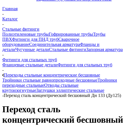
Главная
-
Каталог
-
Стальные фитинги
Полиэтиленовые трубы
Гофрированные трубы
Трубы
ПВХ
Фитинги для ПНД труб
Сварочное
оборудование
Соединительная арматура
Фланцы и
детали
Чугунные детали
Стальные фитинги
Запорная арматура
-
Фитинги для стальных труб
Фланцевые стальные детали
Фитинги для стальных труб
-
Переходы стальные концентрические бесшовные
Тройники стальные равнопроходные бесшовные
Тройники
переходные стальные
Отводы стальные
крутоизогнутные
Заглушки эллиптические стальные
-
Переход сталь концентрический бесшовный Дн 133 (Ду125)
Переход сталь
концентрический бесшовный