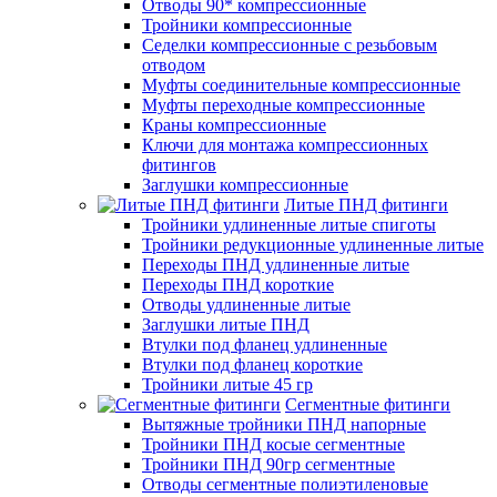
Отводы 90* компрессионные
Тройники компрессионные
Седелки компрессионные с резьбовым
отводом
Муфты соединительные компрессионные
Муфты переходные компрессионные
Краны компрессионные
Ключи для монтажа компрессионных
фитингов
Заглушки компрессионные
Литые ПНД фитинги
Тройники удлиненные литые спиготы
Тройники редукционные удлиненные литые
Переходы ПНД удлиненные литые
Переходы ПНД короткие
Отводы удлиненные литые
Заглушки литые ПНД
Втулки под фланец удлиненные
Втулки под фланец короткие
Тройники литые 45 гр
Сегментные фитинги
Вытяжные тройники ПНД напорные
Тройники ПНД косые сегментные
Тройники ПНД 90гр сегментные
Отводы сегментные полиэтиленовые