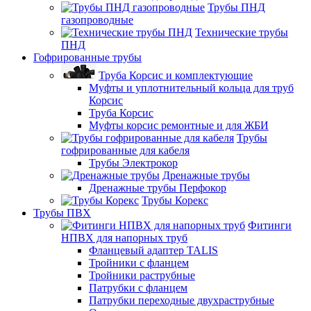
Трубы ПНД
газопроводные
Технические трубы
ПНД
Гофрированные трубы
Труба Корсис и комплектующие
Муфты и уплотнительный кольца для труб
Корсис
Труба Корсис
Муфты корсис ремонтные и для ЖБИ
Трубы
гофрированные для кабеля
Трубы Электрокор
Дренажные трубы
Дренажные трубы Перфокор
Трубы Корекс
Трубы ПВХ
Фитинги
НПВХ для напорных труб
Фланцевый адаптер TALIS
Тройники с фланцем
Тройники раструбные
Патрубки с фланцем
Патрубки переходные двухраструбные