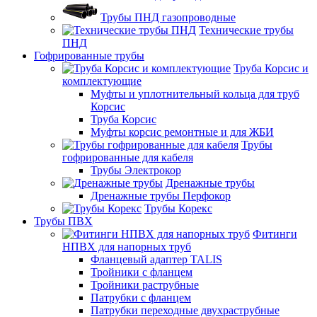
Трубы ПНД газопроводные
Технические трубы
ПНД
Гофрированные трубы
Труба Корсис и
комплектующие
Муфты и уплотнительный кольца для труб
Корсис
Труба Корсис
Муфты корсис ремонтные и для ЖБИ
Трубы
гофрированные для кабеля
Трубы Электрокор
Дренажные трубы
Дренажные трубы Перфокор
Трубы Корекс
Трубы ПВХ
Фитинги
НПВХ для напорных труб
Фланцевый адаптер TALIS
Тройники с фланцем
Тройники раструбные
Патрубки с фланцем
Патрубки переходные двухраструбные