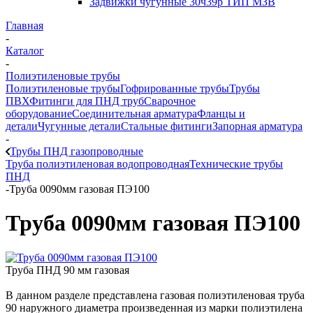
Задвижки чугунные 30ч39р ТИП МЗВ
Главная
-
Каталог
-
Полиэтиленовые трубы
Полиэтиленовые трубы
Гофрированные трубы
Трубы
ПВХ
Фитинги для ПНД труб
Сварочное
оборудование
Соединительная арматура
Фланцы и
детали
Чугунные детали
Стальные фитинги
Запорная арматура
-
Трубы ПНД газопроводные
Труба полиэтиленовая водопроводная
Технические трубы
ПНД
-
Труба 0090мм газовая ПЭ100
Труба 0090мм газовая ПЭ100
Труба ПНД 90 мм газовая
В данном разделе представлена газовая полиэтиленовая труба
90 наружного диаметра произведенная из марки полиэтилена