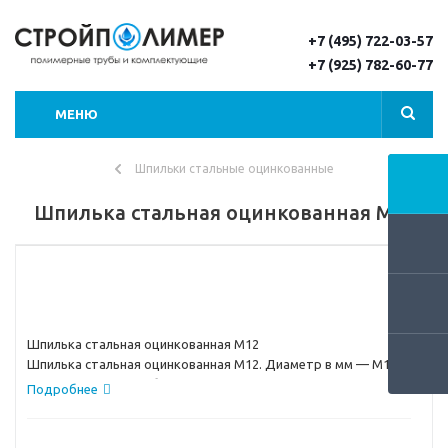
+7 (495) 722-03-57
+7 (925) 782-60-77
МЕНЮ
Шпильки стальные оцинкованные
Шпилька стальная оцинкованная М12
Шпилька стальная оцинкованная М12
Шпилька стальная оцинкованная М12. Диаметр в мм — М12.
Шпильки полнорезьбовые чаще всего встречаются в
Подробнее
оцинкованном варианте. Вы можете заказать у нас доставку,
а также предлагаем для Вашего удобства разнообразные
варианты оплаты за товар.