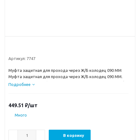
Артикул:
7747
Муфта защитная для прохода через Ж/Б колодец 090 ММ
Муфта защитная для прохода через Ж/Б колодец 090 ММ.
Диаметр 90 мм. Муфта применяется для защиты ПНД трубы
Подробнее
при проходе через Ж/Б колодец. Мы предлагаем Вам сразу
приобрести у нас все, что Вам потребуется для монтажа или
ремонта инженерных сетей, чтобы Вы могли не только
449.51
₽
/шт
сэкономить время, но и получить очень существенную скидку
на закупку и доставку.
Много
В корзину