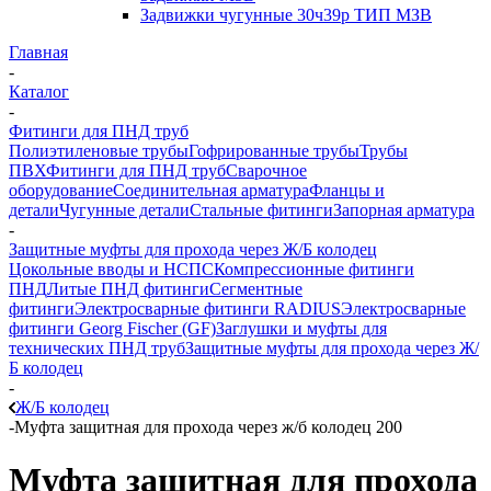
Задвижки чугунные 30ч39р ТИП МЗВ
Главная
-
Каталог
-
Фитинги для ПНД труб
Полиэтиленовые трубы
Гофрированные трубы
Трубы
ПВХ
Фитинги для ПНД труб
Сварочное
оборудование
Соединительная арматура
Фланцы и
детали
Чугунные детали
Стальные фитинги
Запорная арматура
-
Защитные муфты для прохода через Ж/Б колодец
Цокольные вводы и НСПС
Компрессионные фитинги
ПНД
Литые ПНД фитинги
Сегментные
фитинги
Электросварные фитинги RADIUS
Электросварные
фитинги Georg Fischer (GF)
Заглушки и муфты для
технических ПНД труб
Защитные муфты для прохода через Ж/
Б колодец
-
Ж/Б колодец
-
Муфта защитная для прохода через ж/б колодец 200
Муфта защитная для прохода