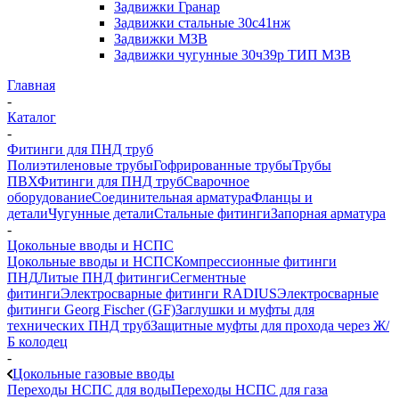
Задвижки Гранар
Задвижки стальные 30с41нж
Задвижки МЗВ
Задвижки чугунные 30ч39р ТИП МЗВ
Главная
-
Каталог
-
Фитинги для ПНД труб
Полиэтиленовые трубы
Гофрированные трубы
Трубы
ПВХ
Фитинги для ПНД труб
Сварочное
оборудование
Соединительная арматура
Фланцы и
детали
Чугунные детали
Стальные фитинги
Запорная арматура
-
Цокольные вводы и НСПС
Цокольные вводы и НСПС
Компрессионные фитинги
ПНД
Литые ПНД фитинги
Сегментные
фитинги
Электросварные фитинги RADIUS
Электросварные
фитинги Georg Fischer (GF)
Заглушки и муфты для
технических ПНД труб
Защитные муфты для прохода через Ж/
Б колодец
-
Цокольные газовые вводы
Переходы НСПС для воды
Переходы НСПС для газа