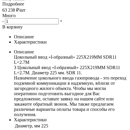
Подробнее
63 238
₽
/шт
Много
-
+
В корзину
Описание
Характеристики
Описание
Цокольный ввод «I-образный» 225Х219ММ SDR11
L=2.7М
З Цокольный ввод «I-образный» 225Х219ММ SDR11
L=2.7М. Диаметр 225 мм. SDR 11.
Назначение цокольного ввода газопровода - это переход
подземной коммуникации в надземную, вблизи от
загородного жилого объекта. Чтобы мы могли
оперативно подготовить выгодное для Вас
предложение, оставьте заявку на нашем сайте или
закажите обратный звонок. Мы также предлагаем
различные варианты оплаты товара и способы его
получения.
Характеристики
Диаметр, мм
225