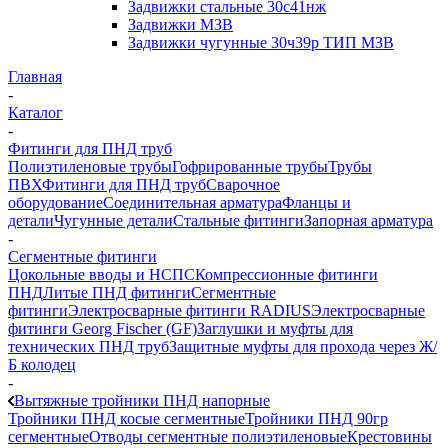
Задвижки стальные 30с41нж
Задвижки МЗВ
Задвижки чугунные 30ч39р ТИП МЗВ
Главная
-
Каталог
-
Фитинги для ПНД труб
Полиэтиленовые трубы
Гофрированные трубы
Трубы
ПВХ
Фитинги для ПНД труб
Сварочное
оборудование
Соединительная арматура
Фланцы и
детали
Чугунные детали
Стальные фитинги
Запорная арматура
-
Сегментные фитинги
Цокольные вводы и НСПС
Компрессионные фитинги
ПНД
Литые ПНД фитинги
Сегментные
фитинги
Электросварные фитинги RADIUS
Электросварные
фитинги Georg Fischer (GF)
Заглушки и муфты для
технических ПНД труб
Защитные муфты для прохода через Ж/
Б колодец
-
Вытяжные тройники ПНД напорные
Тройники ПНД косые сегментные
Тройники ПНД 90гр
сегментные
Отводы сегментные полиэтиленовые
Крестовины