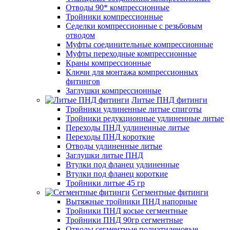
Отводы 90* компрессионные
Тройники компрессионные
Седелки компрессионные с резьбовым
отводом
Муфты соединительные компрессионные
Муфты переходные компрессионные
Краны компрессионные
Ключи для монтажа компрессионных
фитингов
Заглушки компрессионные
Литые ПНД фитинги
Тройники удлиненные литые спиготы
Тройники редукционные удлиненные литые
Переходы ПНД удлиненные литые
Переходы ПНД короткие
Отводы удлиненные литые
Заглушки литые ПНД
Втулки под фланец удлиненные
Втулки под фланец короткие
Тройники литые 45 гр
Сегментные фитинги
Вытяжные тройники ПНД напорные
Тройники ПНД косые сегментные
Тройники ПНД 90гр сегментные
Отводы сегментные полиэтиленовые