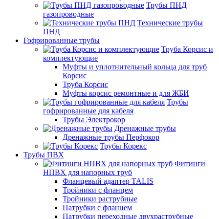
Трубы ПНД
газопроводные
Технические трубы
ПНД
Гофрированные трубы
Труба Корсис и
комплектующие
Муфты и уплотнительный кольца для труб
Корсис
Труба Корсис
Муфты корсис ремонтные и для ЖБИ
Трубы
гофрированные для кабеля
Трубы Электрокор
Дренажные трубы
Дренажные трубы Перфокор
Трубы Корекс
Трубы ПВХ
Фитинги
НПВХ для напорных труб
Фланцевый адаптер TALIS
Тройники с фланцем
Тройники раструбные
Патрубки с фланцем
Патрубки переходные двухраструбные