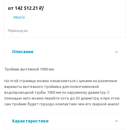
наружному диаметру. С помощью него можно перейти хоть
от
142 512.21 ₽
/
до 63 диаметра, и при этом сам тройник будет гораздо
компактнее чем его сварной аналог.
Много
Переход на
Описание
Тройник вытяжной 1000 мм
На этой странице можно ознакомиться с ценами на различные
варианты вытяжного тройника для полиэтиленовой
водопроводной трубы 1000 мм по наружному диаметру. С
помощью него можно перейти хоть до 63 диаметра, и при этом
сам тройник будет гораздо компактнее чем его сварной аналог.
Характеристики