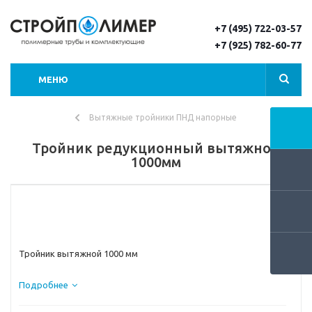
+7 (495) 722-03-57
+7 (925) 782-60-77
МЕНЮ
Вытяжные тройники ПНД напорные
Тройник редукционный вытяжной
1000мм
Тройник вытяжной 1000 мм
На этой странице можно ознакомиться с ценами на
Подробнее
различные варианты вытяжного тройника для
полиэтиленовой водопроводной трубы 1000 мм по