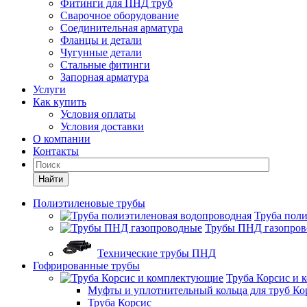
Фитинги для ПНД труб
Сварочное оборудование
Соединительная арматура
Фланцы и детали
Чугунные детали
Стальные фитинги
Запорная арматура
Услуги
Как купить
Условия оплаты
Условия доставки
О компании
Контакты
Найти
Полиэтиленовые трубы
Труба пол
Трубы ПНД газопро
Технические трубы ПНД
Гофрированные трубы
Труба Корсис и
Муфты и уплотнительный кольца для труб Ко
Труба Корсис