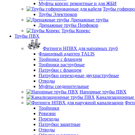
Муфты корсис ремонтные и для ЖБИ
Трубы гофриро
Трубы Электрокор
Дренажные трубы
Дренажные трубы Перфокор
Трубы Корекс
Трубы ПВХ
Фитинги НПВХ для напорных труб
Фланцевый адаптер TALIS
Тройники с фланцем
Тройники раструбные
Патрубки с фланцем
Патрубки переходные двухраструбные
Отводы
Муфты соединительные
Напорные трубы ПВХ
Канализационные
Фити
Тройники
Ревизии
Переходы
Патрубки защитные
Отводы