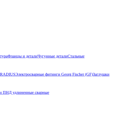
тура
Фланцы и детали
Чугунные детали
Стальные
и RADIUS
Электросварные фитинги Georg Fischer (GF)
Заглушки
и ПНД удлиненные сварные