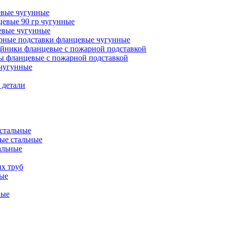
евые чугунные
евые 90 гр чугунные
евые чугунные
ные подставки фланцевые чугунные
йники фланцевые с пожарной подставкой
ы фланцевые с пожарной подставкой
чугунные
 детали
стальные
ые стальные
альные
х труб
ые
ные