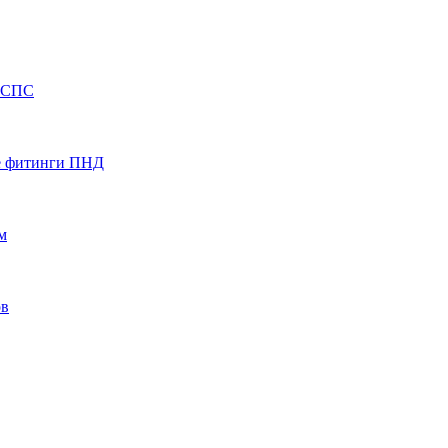
НСПС
е фитинги ПНД
м
ов