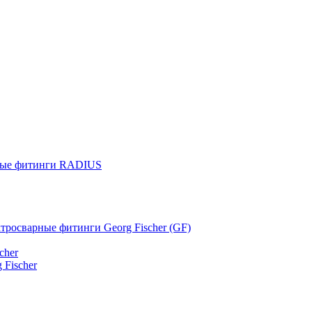
ные фитинги RADIUS
тросварные фитинги Georg Fischer (GF)
cher
 Fischer