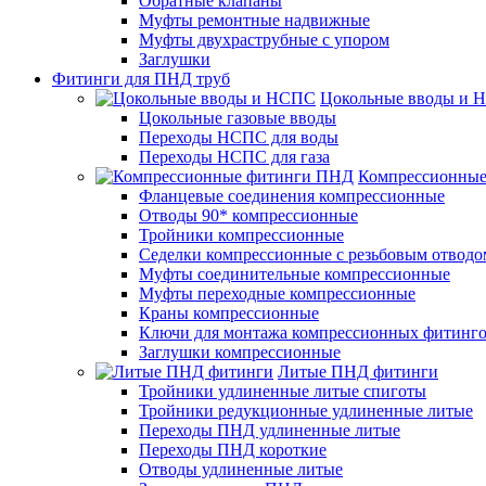
Обратные клапаны
Муфты ремонтные надвижные
Муфты двухраструбные с упором
Заглушки
Фитинги для ПНД труб
Цокольные вводы и 
Цокольные газовые вводы
Переходы НСПС для воды
Переходы НСПС для газа
Компрессионны
Фланцевые соединения компрессионные
Отводы 90* компрессионные
Тройники компрессионные
Седелки компрессионные с резьбовым отводо
Муфты соединительные компрессионные
Муфты переходные компрессионные
Краны компрессионные
Ключи для монтажа компрессионных фитинг
Заглушки компрессионные
Литые ПНД фитинги
Тройники удлиненные литые спиготы
Тройники редукционные удлиненные литые
Переходы ПНД удлиненные литые
Переходы ПНД короткие
Отводы удлиненные литые