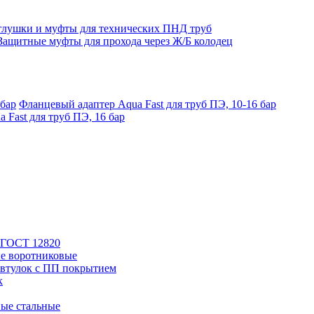
глушки и муфты для технических ПНД труб
Защитные муфты для прохода через Ж/Б колодец
Фланцевый адаптер Aqua Fast для труб ПЭ, 10-16 бар
 Fast для труб ПЭ, 16 бар
 ГОСТ 12820
е воротниковые
втулок с ПП покрытием
к
ые стальные