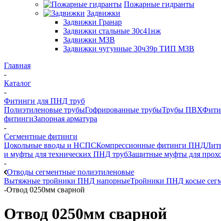
Пожарные гидранты
Задвижки
Задвижки Гранар
Задвижки стальные 30с41нж
Задвижки МЗВ
Задвижки чугунные 30ч39р ТИП МЗВ
Главная
-
Каталог
-
Фитинги для ПНД труб
Полиэтиленовые трубы
Гофрированные трубы
Трубы ПВХ
Фити
фитинги
Запорная арматура
-
Сегментные фитинги
Цокольные вводы и НСПС
Компрессионные фитинги ПНД
Лит
и муфты для технических ПНД труб
Защитные муфты для прохо
-
Отводы сегментные полиэтиленовые
Вытяжные тройники ПНД напорные
Тройники ПНД косые сег
-
Отвод 0250мм сварной
Отвод 0250мм сварной