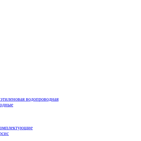
иэтиленовая водопроводная
водные
 комплектующие
рсис