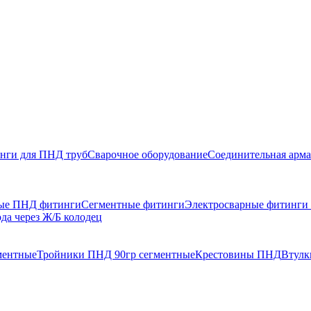
нги для ПНД труб
Сварочное оборудование
Соединительная арма
ые ПНД фитинги
Сегментные фитинги
Электросварные фитинг
да через Ж/Б колодец
ментные
Тройники ПНД 90гр сегментные
Крестовины ПНД
Втулк