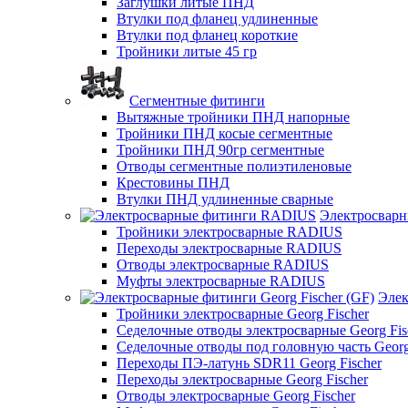
Заглушки литые ПНД
Втулки под фланец удлиненные
Втулки под фланец короткие
Тройники литые 45 гр
Сегментные фитинги
Вытяжные тройники ПНД напорные
Тройники ПНД косые сегментные
Тройники ПНД 90гр сегментные
Отводы сегментные полиэтиленовые
Крестовины ПНД
Втулки ПНД удлиненные сварные
Электросвар
Тройники электросварные RADIUS
Переходы электросварные RADIUS
Отводы электросварные RADIUS
Муфты электросварные RADIUS
Элек
Тройники электросварные Georg Fischer
Седелочные отводы электросварные Georg Fis
Седелочные отводы под головную часть Georg
Переходы ПЭ-латунь SDR11 Georg Fischer
Переходы электросварные Georg Fischer
Отводы электросварные Georg Fischer