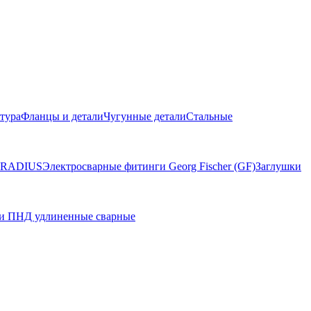
тура
Фланцы и детали
Чугунные детали
Стальные
и RADIUS
Электросварные фитинги Georg Fischer (GF)
Заглушки
и ПНД удлиненные сварные