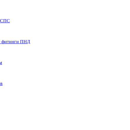
НСПС
е фитинги ПНД
м
ов