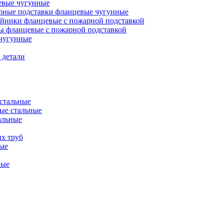
евые чугунные
ные подставки фланцевые чугунные
йники фланцевые с пожарной подставкой
ы фланцевые с пожарной подставкой
чугунные
 детали
стальные
ые стальные
альные
х труб
ые
ные