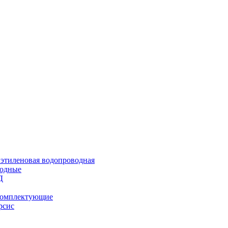
иэтиленовая водопроводная
водные
Д
 комплектующие
рсис