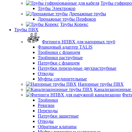
Трубы гофриро
Трубы Электрокор
Дренажные трубы
Дренажные трубы Перфокор
Трубы Корекс
Трубы ПВХ
Фитинги НПВХ для напорных труб
Фланцевый адаптер TALIS
Тройники с фланцем
Тройники раструбные
Патрубки с фланцем
Патрубки переходные двухраструбные
Отводы
Муфты соединительные
Напорные трубы ПВХ
Канализационные
Фити
Тройники
Ревизии
Переходы
Патрубки защитные
Отводы
Обратные клапаны
Муфты ремонтные надвижные