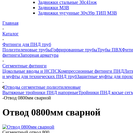
Задвижки стальные 30с41нж
Задвижки МЗВ
Задвижки чугунные 30ч39р ТИП МЗВ
Главная
-
Каталог
-
Фитинги для ПНД труб
Полиэтиленовые трубы
Гофрированные трубы
Трубы ПВХ
Фити
фитинги
Запорная арматура
-
Сегментные фитинги
Цокольные вводы и НСПС
Компрессионные фитинги ПНД
Лит
и муфты для технических ПНД труб
Защитные муфты для прохо
-
Отводы сегментные полиэтиленовые
Вытяжные тройники ПНД напорные
Тройники ПНД косые сег
-
Отвод 0800мм сварной
Отвод 0800мм сварной
Сегментный отвод 800