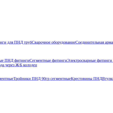
нги для ПНД труб
Сварочное оборудование
Соединительная арма
ые ПНД фитинги
Сегментные фитинги
Электросварные фитинг
да через Ж/Б колодец
ментные
Тройники ПНД 90гр сегментные
Крестовины ПНД
Втулк