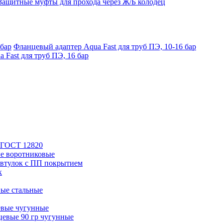
Защитные муфты для прохода через Ж/Б колодец
Фланцевый адаптер Aqua Fast для труб ПЭ, 10-16 бар
 Fast для труб ПЭ, 16 бар
 ГОСТ 12820
е воротниковые
втулок с ПП покрытием
к
ые стальные
евые чугунные
евые 90 гр чугунные