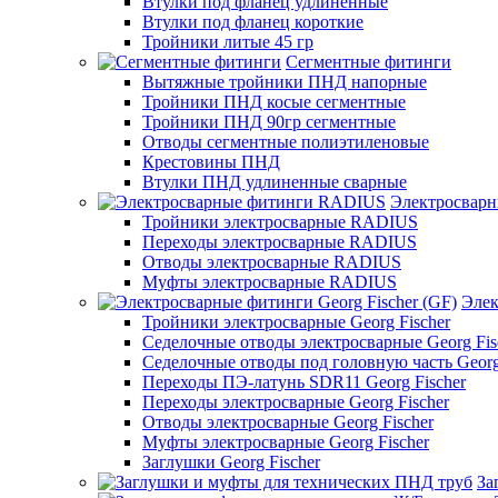
Втулки под фланец удлиненные
Втулки под фланец короткие
Тройники литые 45 гр
Сегментные фитинги
Вытяжные тройники ПНД напорные
Тройники ПНД косые сегментные
Тройники ПНД 90гр сегментные
Отводы сегментные полиэтиленовые
Крестовины ПНД
Втулки ПНД удлиненные сварные
Электросвар
Тройники электросварные RADIUS
Переходы электросварные RADIUS
Отводы электросварные RADIUS
Муфты электросварные RADIUS
Элек
Тройники электросварные Georg Fischer
Седелочные отводы электросварные Georg Fis
Седелочные отводы под головную часть Georg
Переходы ПЭ-латунь SDR11 Georg Fischer
Переходы электросварные Georg Fischer
Отводы электросварные Georg Fischer
Муфты электросварные Georg Fischer
Заглушки Georg Fischer
За