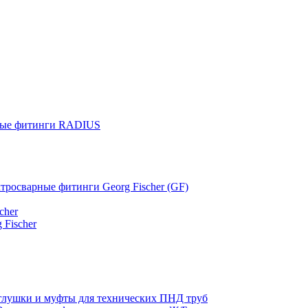
ные фитинги RADIUS
тросварные фитинги Georg Fischer (GF)
cher
 Fischer
глушки и муфты для технических ПНД труб