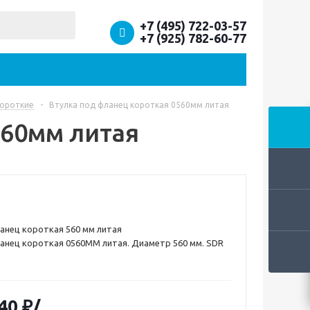
+7 (495) 722-03-57
+7 (925) 782-60-77
короткие
-
Втулка под фланец короткая 0560мм литая
560мм литая
анец короткая 560 мм литая
анец короткая 0560ММ литая. Диаметр 560 мм. SDR
 мм. Данный товар весит немного и мы можем
ам быструю доставку различными способами.
40 ₽
/