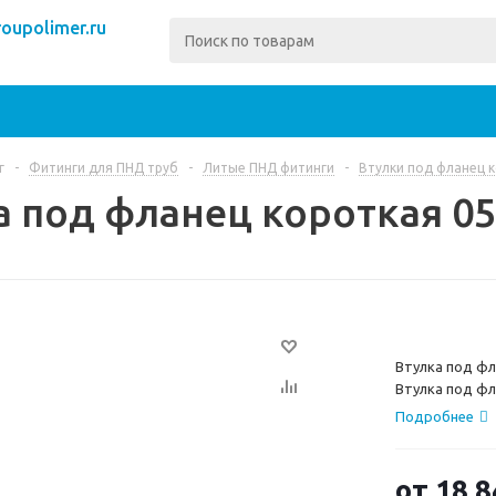
oupolimer.ru
г
-
Фитинги для ПНД труб
-
Литые ПНД фитинги
-
Втулки под фланец 
а под фланец короткая 0
Втулка под фл
Втулка под фл
17. Длина 142
Подробнее
предложить В
от
18 8