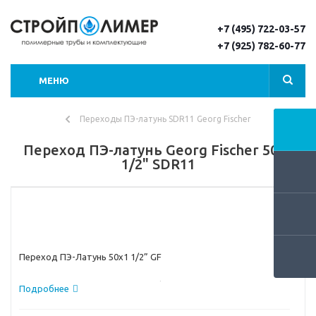
+7 (495) 722-03-57
+7 (925) 782-60-77
МЕНЮ
Переходы ПЭ-латунь SDR11 Georg Fischer
Переход ПЭ-латунь Georg Fischer 50х1
1/2" SDR11
Переход ПЭ-Латунь 50x1 1/2” GF
На этой странице представлен фитинги производства
Подробнее
Швейцарской компании Georg Fischer – переход ПЭ-Латунь
50x1 1/2”. Выпускается он в двух вариантах, с переходом на