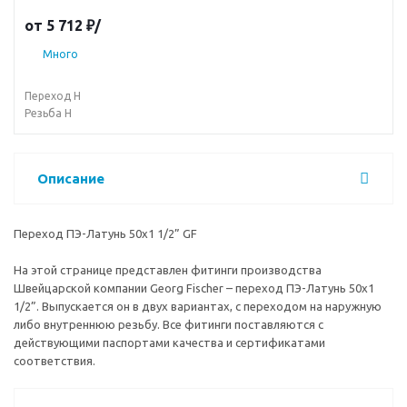
наружную либо внутреннюю резьбу. Все фитинги
от
5 712 ₽
/
поставляются с действующими паспортами качества и
сертификатами соответствия.
Много
Переход Н
Резьба Н
Описание
Переход ПЭ-Латунь 50x1 1/2” GF
На этой странице представлен фитинги производства
Швейцарской компании Georg Fischer – переход ПЭ-Латунь 50x1
1/2”. Выпускается он в двух вариантах, с переходом на наружную
либо внутреннюю резьбу. Все фитинги поставляются с
действующими паспортами качества и сертификатами
соответствия.